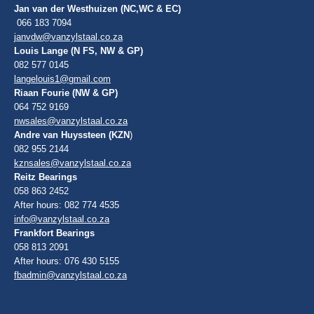
Jan van der Westhuizen (NC,WC & EC)
066 183 7094
janvdw@vanzylstaal.co.za
Louis Lange (N FS, NW & GP)
082 577 0145
langelouis1@gmail.com
Riaan Fourie (NW & GP)
064 752 9169
nwsales@vanzylstaal.co.za
Andre van Huyssteen (KZN
)
082 955 2144
kznsales@vanzylstaal.co.za
Reitz Bearings
058 863 2452
After hours: 082 774 4535
info@vanzylstaal.co.za
Frankfort Bearings
058 813 2091
After hours: 076 430 5155
fbadmin@vanzylstaal.co.za