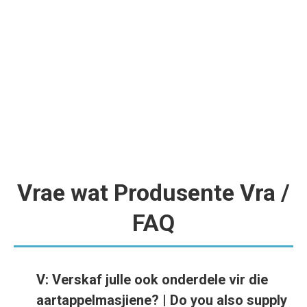
Wasdrom | Wash Drum
VZS se Wasdrom word vervaardig volgens die produsent se
lengte-spesifikasies — aangedryf deur V-belt en motor wat
standaard ingesluit is, met ‘n uitlaaibelt op maat. |
VZS’s Wash
Drum is manufactured to the producer’s length specifications
— driven by V-belt and motor included as standard, with a
custom discharge belt included.
Vrae wat Produsente Vra /
FAQ
V: Verskaf julle ook onderdele vir die
aartappelmasjiene? | Do you also supply