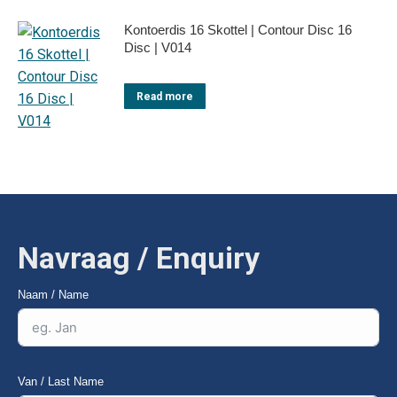
Kontoerdis 16 Skottel | Contour Disc 16
Disc | V014
Read more
Navraag / Enquiry
Naam / Name
Van / Last Name