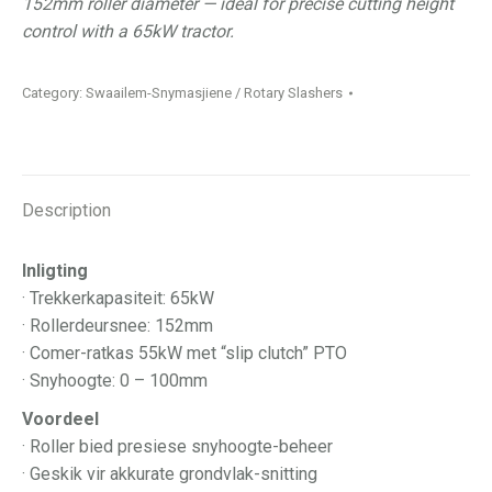
152mm roller diameter — ideal for precise cutting height
control with a 65kW tractor.
Category:
Swaailem-Snymasjiene / Rotary Slashers
Description
Inligting
· Trekkerkapasiteit: 65kW
· Rollerdeursnee: 152mm
· Comer-ratkas 55kW met “slip clutch” PTO
· Snyhoogte: 0 – 100mm
Voordeel
· Roller bied presiese snyhoogte-beheer
· Geskik vir akkurate grondvlak-snitting