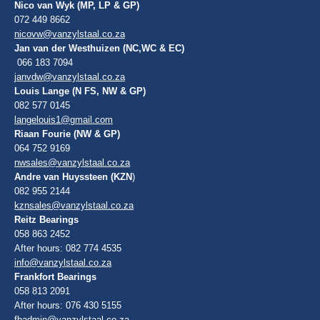
Nico van Wyk (MP, LP & GP)
072 449 8662
nicovw@vanzylstaal.co.za
Jan van der Westhuizen (NC,WC & EC)
066 183 7094
janvdw@vanzylstaal.co.za
Louis Lange (N FS, NW & GP)
082 577 0145
langelouis1@gmail.com
Riaan Fourie (NW & GP)
064 752 9169
nwsales@vanzylstaal.co.za
Andre van Huyssteen (KZN
)
082 955 2144
kznsales@vanzylstaal.co.za
Reitz Bearings
058 863 2452
After hours: 082 774 4535
info@vanzylstaal.co.za
Frankfort Bearings
058 813 2091
After hours: 076 430 5155
fbadmin@vanzylstaal.co.za