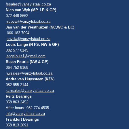
fssales@vanzylstaal.co.za
Nico van Wyk (MP, LP & GP)
072 449 8662
nicovw@vanzylstaal.co.za
Jan van der Westhuizen (NC,WC & EC)
066 183 7094
janvdw@vanzylstaal.co.za
Louis Lange (N FS, NW & GP)
082 577 0145
langelouis1@gmail.com
Riaan Fourie (NW & GP)
064 752 9169
nwsales@vanzylstaal.co.za
Andre van Huyssteen (KZN
)
082 955 2144
kznsales@vanzylstaal.co.za
Reitz Bearings
058 863 2452
After hours: 082 774 4535
info@vanzylstaal.co.za
Frankfort Bearings
058 813 2091